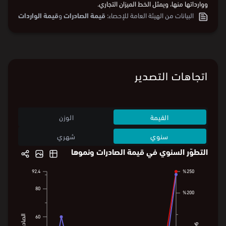
ووارداتها منها، ويمثل الخط الميزان التجاري.
البيانات من
الهيئة العامة للإحصاء:
قيمة الصادرات
و
قيمة الواردات
اتجاهات التصدير
القيمة
الوزن
سنوي
شهري
التطوّر السنوي في قيمة الصادرات ونموها
92.4
%250
92.4
%250
80
80
%200
%200
60
60