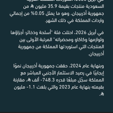
السعودية منتجات بقيمة 35.9 مليون
⃁
من
جمهورية أذربيجان، وهو ما يمثل 0.05% من إجمالي
واردات المملكة في ذلك الشهر.
في أبريل 2026، احتلت فئة "أسلحة وذخائر؛ أجزاؤها
ولوازمها وكاكاو ومحضراته" المرتبة الأولى بين
المنتجات التي استوردتها المملكة من جمهورية
أذربيجان.
وبنهاية عام 2024، حققت جمهورية أذربيجان نموًا
إيجابيًا في رصيد الاستثمار الأجنبي المباشر مع
المملكة سجّل مبلغًا قدره 748.3- ألف
⃁
، مقارنة
بقيمته بنهاية عام 2023 والتي بلغت 1.1- مليون
.
⃁