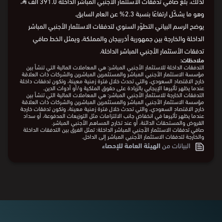
لذلك، بلغ صافي تدفقات الاستثمار الأجنبي المباشر الداخلة 391.0 ألف
⃁
،
وهو ما يشكّل ارتفاعًا بنسبة 2.3% عن العام السابق.
يوضح الرسم البياني التطوّر السنوي لتدفقات الاستثمار الأجنبي المباشر
الداخلة والخارجة بين جمهورية أذربيجان والمملكة، ويمثل الخط صافي
تدفقات الأستثمار الأجنبي المباشر الداخلة.
ملاحظات:
التدفقات الداخلة للاستثمار الأجنبي المباشر: هي المعاملات المالية التي تنشأ بين
مؤسسة الاستثمار الأجنبي المباشر والمستثمرين المباشرين والشركات ذات العلاقة
خارج الاقتصاد السعودي، والتي تحدث خلال فترة زمنية معينة، وتكون تدفقات داخلة
عندما يظهر تأثيرها الإيجابي بالزيادة على حقوق الملكية و/أو أدوات الدين.
التدفقات الخارجة للاستثمار الأجنبي المباشر: هي المعاملات المالية التي تنشأ بين
مؤسسة الاستثمار الأجنبي المباشر والمستثمرين المباشرين والشركات ذات العلاقة
خارج الاقتصاد السعودي، والتي تحدث خلال فترة زمنية معينة، وتكون تدفقات خارجة
عندما يظهر تأثيرها في انخفاض جانب الالتزامات مثل التوزيعات المدفوعة، أو سداد
القروض والمستحقات الدائنة، أو عند تخارج المساهم الأجنبي المباشر.
صافي تدفقات الاستثمار الأجنبي المباشر الداخلة: تمثل الفرق بين التدفقات الداخلة
والخارجة لتدفقات الاستثمار الأجنبي المباشر إلى الداخل.
البيانات من
الهيئة العامة للإحصاء