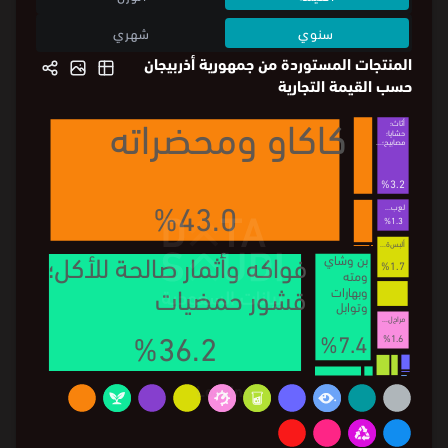
سنوي
شهري
المنتجات المستوردة من جمهورية أذربيجان
حسب القيمة التجارية
كاكاو ومحضراته
أثاث؛
حشايا؛
مصابيح
؛...
%3.2
%43.0
لع
ب...
%1.3
ألبس
ة...
فواكه وأثمار صالحة للأكل؛
بن وشاي
%1.7
ومته
قشور حمضيات
وبهارات
وتوابل
مراج
ل...
%36.2
%7.4
%1.6