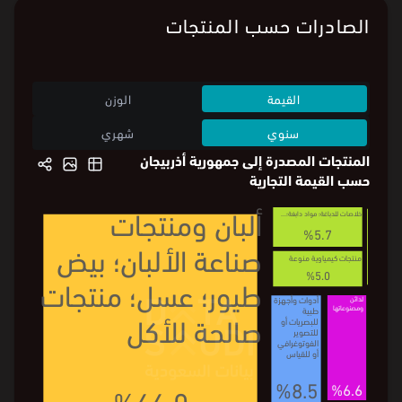
الصادرات حسب المنتجات
القيمة
الوزن
سنوي
شهري
المنتجات المصدرة إلى جمهورية أذربيجان
حسب القيمة التجارية
ألبان ومنتجات
خلاصات للدباغة؛ مواد دابغة
؛...
%5.7
صناعة الألبان؛ بيض
منتجات كيمياوية منوعة
%5.0
طيور؛ عسل؛ منتجات
أدوات وأجهزة
لدائن
ومصنوعاتها
طبية
صالحة للأكل
للبصريات أو
للتصوير
الفوتوغرافي
أو للقياس
%8.5
%6.6
%66.0