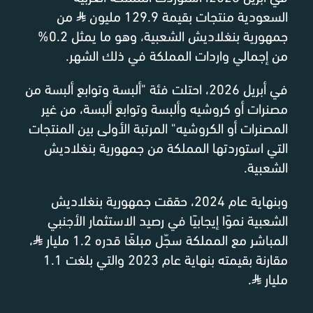
السعودية منتجات بقيمة 129.9 مليون
⃁
من
جمهورية بنغلاديش الشعبية، وهو ما يمثل 0.2%
من إجمالي واردات المملكة في ذلك الشهر.
في أبريل 2026، احتلت فئة "ألبسة وتوابع ألبسة من
مصنرات أو كروشيه وألبسة وتوابع ألبسة، من غير
المصنرات أو الكروشيه" المرتبة الأولى بين المنتجات
التي استوردتها المملكة من جمهورية بنغلاديش
الشعبية.
وبنهاية عام 2024، حققت جمهورية بنغلاديش
الشعبية نموًا إيجابيًا في رصيد الاستثمار الأجنبي
المباشر مع المملكة سجّل مبلغًا قدره 1.2 مليار
⃁
،
مقارنة بقيمته بنهاية عام 2023 والتي بلغت 1.1
مليار
⃁
.