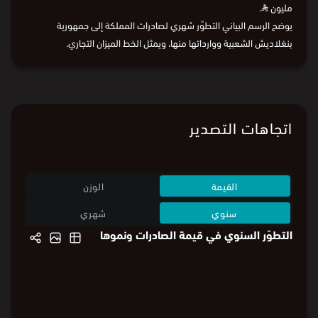
مليون
⃁
.
يوضح الرسم البياني التطوّر شهري لصادرات المملكة إلى جمهورية
بنغلاديش الشعبية ووارداتها منها، ويمثل الخط الميزان التجاري.
البيانات من
الهيئة العامة للإحصاء:
قيمة الصادرات
و
قيمة الواردات
اتجاهات التصدير
القيمة
الوزن
سنوي
شهري
التطوّر السنوي في قيمة الصادرات ونموها
6,408.1
%94
6,408.1
%94
6,000
6,000
%80
%80