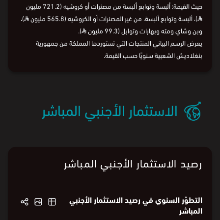
في 2025، بلغت واردات المملكة من جمهورية بنغلاديش الشعبية ما
قوامه 1.7 مليار
⃁
، وتصدّرت أقسام المنتجات الآتية قائمة الواردات من
حيث القيمة: ألبسة وتوابع ألبسة من مصنرات أو كروشيه (721.2 مليون
⃁
)، ألبسة وتوابع ألبسة، من غير المصنرات أو الكروشيه (565.8 مليون
⃁
)،
وبن وشاي ومته وبهارات وتوابل (99.3 مليون
⃁
).
يعرض الرسم البياني المنتجات التي تستوردها المملكة من جمهورية
بنغلاديش الشعبية سنويًا حسب القيمة.
الاستثمار الأجنبي المباشر
رصيد الاستثمار الأجنبي المباشر