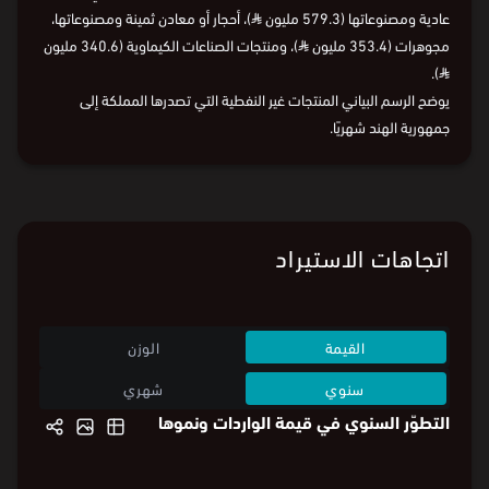
عادية ومصنوعاتها (579.3 مليون
⃁
)، أحجار أو معادن ثمينة ومصنوعاتها،
مجوهرات (353.4 مليون
⃁
)، ومنتجات الصناعات الكيماوية (340.6 مليون
).
⃁
يوضح الرسم البياني المنتجات غير النفطية التي تصدرها المملكة إلى
جمهورية الهند شهريًا.
اتجاهات الاستيراد
القيمة
الوزن
سنوي
شهري
التطوّر السنوي في قيمة الواردات ونموها