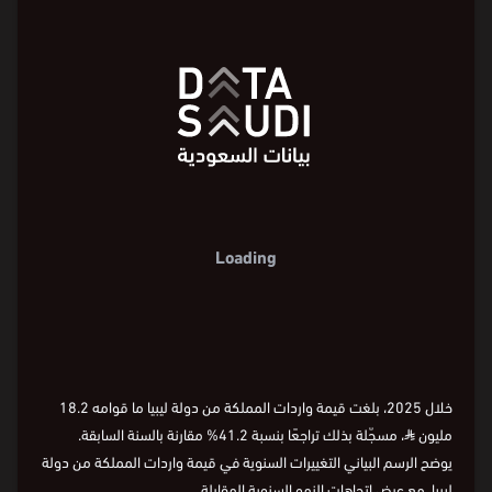
80
80
%20000
%20000
60
%16000
60
%16000
الواردات (مليون ⃁)
الواردات (مليون ⃁)
معدل النمو
معدل النمو
%12000
%12000
40
40
%8000
%8000
20
20
%4000
%4000
0
%
100-
0
%
100-
2016
2018
2020
2022
2024
2025
السنة
2016
2018
2020
2022
2024
2025
السنة
2016
2018
2020
2022
2024
2025
خلال 2025، بلغت قيمة واردات المملكة من دولة ليبيا ما قوامه 18.2
مليون
⃁
، مسجّلة بذلك تراجعًا بنسبة 41.2% مقارنة بالسنة السابقة.