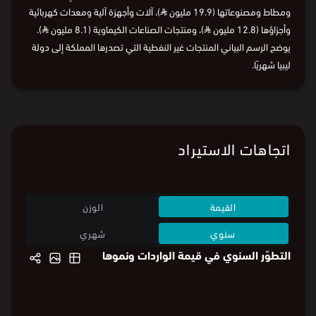
في مايو 2026، بلغت قيمة صادرات المملكة غير النفطية إلى دولة ليبيا
60.8 مليون
⃁
، وتمثلت الصادرات غير النفطية الرئيسة فيما يلي: لدائن
ومطاط ومصنوعاتها (19.9 مليون
⃁
)، آلات وأجهزة آلية ومعدات كهربائية
وأجزاؤها (12.8 مليون
⃁
)، ومنتجات الصناعات الكيماوية (8.1 مليون
⃁
).
يوضح الرسم البياني المنتجات غير النفطية التي تصدرها المملكة إلى دولة
ليبيا شهريًا.
اتجاهات الاستيراد
القيمة
الوزن
سنوي
شهري
التطوّر السنوي في قيمة الواردات ونموها
88.9
%24300
88.9
%24300