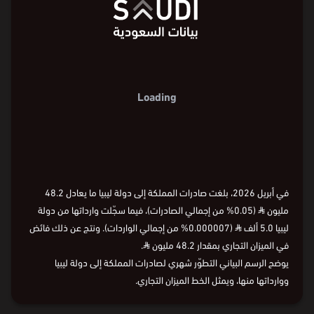
160
مليون ⃁
120
0
80
40-
أبريل
2026
يناير
2024
يناير
2022
يناير
2020
يناير
2018
يناير
2015
الشهر
40
0
أبريل
2026
يناير
2024
يناير
2022
يناير
2020
يناير
2018
يناير
2015
الشهر
أبريل
2026
يناير
2024
يناير
2022
يناير
2020
يناير
2018
يناير
2015
40-
في أبريل 2026، بلغت صادرات المملكة إلى دولة ليبيا ما يعادل 48.2
مليون
⃁
(0.05% من إجمالي الصادرات)، فيما سجّلت وارداتها من دولة
ليبيا 5.0 ألف
⃁
(0.000007% من إجمالي الواردات). ونتج عن ذلك فائض
في الميزان التجاري بمقدار 48.2 مليون
⃁
.
يوضح الرسم البياني التطوّر شهري لصادرات المملكة إلى دولة ليبيا
ووارداتها منها، ويمثل الخط الميزان التجاري.
البيانات من
الهيئة العامة للإحصاء:
قيمة الصادرات
و
قيمة الواردات