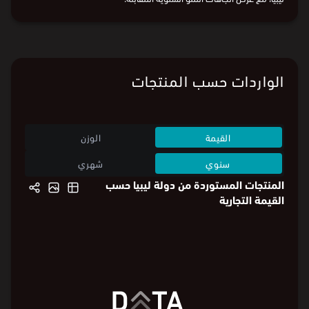
يوضح الرسم البياني التغييرات السنوية في قيمة واردات المملكة من دولة
ليبيا، مع عرض اتجاهات النمو السنوية المقابلة.
البيانات من
الهيئة العامة للإحصاء:
قيمة الواردات
و
وزن الواردات
الواردات حسب المنتجات
القيمة
الوزن
سنوي
شهري
المنتجات المستوردة من دولة ليبيا حسب
القيمة التجارية
منتجات كيمياوية