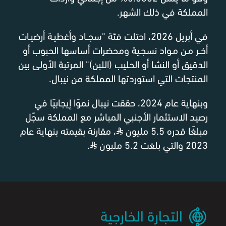
المملكة في ذلك الشهر.
في أبريل 2026، احتلت فئة "سجــاد وأغطيـة أرضيـات
أخــر مـن مـواد نسجـية ومحضرات أساسها الحبوب أو
الدقيق أو النشا أو الحليب (اللبن)" المرتبة الأولى بين
المنتجات التي استوردتها المملكة من نيبال.
وبنهاية عام 2024، حققت نيبال نموًا إيجابيًا في
رصيد الاستثمار الأجنبي المباشر مع المملكة سجّل
مبلغًا قدره 5.5 مليون
⃁
، مقارنة بقيمته بنهاية عام
2023 والتي بلغت 5.2 مليون
⃁
.
التجارة الخارجية