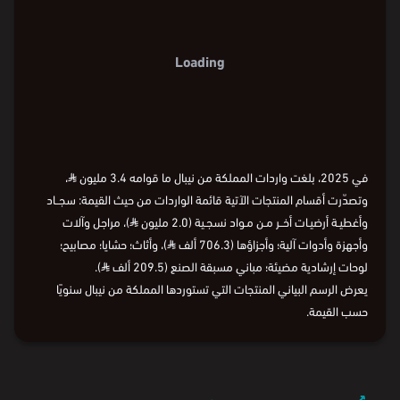
Loading
في 2025، بلغت واردات المملكة من نيبال ما قوامه 3.4 مليون
⃁
،
وتصدّرت أقسام المنتجات الآتية قائمة الواردات من حيث القيمة: سجــاد
وأغطيـة أرضيـات أخــر مـن مـواد نسجـية (2.0 مليون
⃁
)، مراجل وآلات
وأجهزة وأدوات آلية؛ وأجزاؤها (706.3 ألف
⃁
)، وأثاث؛ حشايا؛ مصابيح؛
لوحات إرشادية مضيئة؛ مباني مسبقة الصنع (209.5 ألف
⃁
).
يعرض الرسم البياني المنتجات التي تستوردها المملكة من نيبال سنويًا
حسب القيمة.