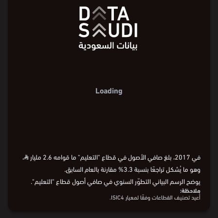
2.8
صافي الأصول (مليار ⃁)
2.4
2
صافي الأصول (مليار ⃁)
2
1
1.6
1
1.2
Loading
0
0.8
2010
2012
2014
2016
2017
السنة
0.4
2010
2011
2012
2013
2014
2015
2016
2017
السنة
2010
2011
2012
2013
2014
2015
2016
2017
0
في 2017، بلغ صافي الأصول في قطاع "التعليم" ما قوامه 2.6 مليار
⃁
،
وهو ما يُشكل تراجعًا بنسبة 3.3% مقارنة بالعام السابق.
يوضح الرسم البياني التطوّر السنوي في صافي أصول قطاع "التعليم".
ملاحظة: