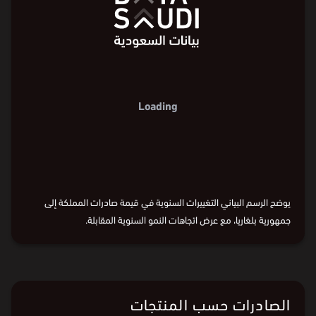
%400
%600
800
الصادرات (مليون ⃁)
1,200
معدل النمو
%200
400
%400
%0
800
0
%
80-
2016
2018
2020
2022
2024
2025
%200
السنة
400
%0
2016
2018
2020
2022
2024
2025
السنة
2016
2018
2020
2022
2024
2025
0
%
80-
يوضح الرسم البياني التغييرات السنوية في قيمة صادرات المملكة إلى
جمهورية بلغاريا، مع عرض اتجاهات النمو السنوية المقابلة.
البيانات من
الهيئة العامة للإحصاء:
قيمة الصادرات
و
وزن الصادرات