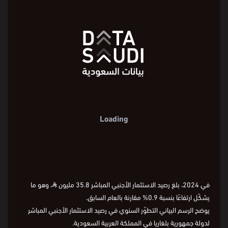
35.8
36.1
30
30
مليون ⃁
مليون ⃁
20
20
10
10
3.6
3.6
2015
2016
2018
2020
2022
2024
السنة
2015
2016
2018
2020
2022
2024
السنة
2015
2016
2018
2020
2022
2024
في 2024، بلغ رصيد الاستثمار الأجنبي المباشر 35.8 مليون
⃁
، وهو ما
يشكّل ارتفاعًا بنسبة 0.9% مقارنة بالعام السابق.