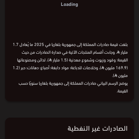
Loading
بلغت قيمة صادرات المملكة إلى جمهورية بلغاريا في 2025 ما يُعادل 1.7
مليار
⃁
. وجاءت أقسام المنتجات الآتية في صدارة الصادرات من حيث
القيمة: وقود وزيوت وشموع معدنية (1.5 مليار
⃁
)، لدائن ومصنوعاتها
(169.9 مليون
⃁
)، وخلاصات للدباغة؛ مواد دابغة؛ أصباغ؛ دهانات؛ حبر (1.2
مليون
⃁
).
يوضح الرسم البياني صادرات المملكة إلى جمهورية بلغاريا سنويًا حسب
القيمة.
الصادرات غير النفطية