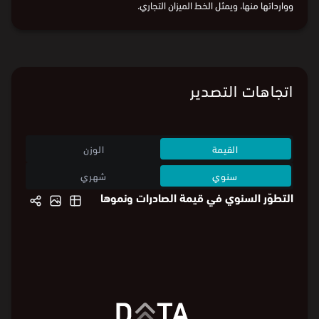
ووارداتها منها، ويمثل الخط الميزان التجاري.
اتجاهات التصدير
القيمة
الوزن
سنوي
شهري
التطوّر السنوي في قيمة الصادرات ونموها
2,108.3
%960
2,108.3
%960
2,000
%800
1,600
%800
%600
الصادرات (مليون ⃁)
1,600
معدل النمو
1,200