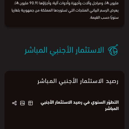
⃁
، وتصدّرت أقسام المنتجات الآتية قائمة الواردات من حيث القيمة: آلات
وأجهزة ومعدات كهربائية وأجزاؤها (318.9 مليون
⃁
)، الحبوب (189.4
مليون
⃁
)، ومراجل وآلات وأجهزة وأدوات آلية؛ وأجزاؤها (90.9 مليون
⃁
).
يعرض الرسم البياني المنتجات التي تستوردها المملكة من جمهورية بلغاريا
سنويًا حسب القيمة.
الاستثمار الأجنبي المباشر
رصيد الاستثمار الأجنبي المباشر
التطوّر السنوي في رصيد الاستثمار الأجنبي
المباشر
36.1