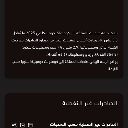
%87.3
زجا
ج...
Loading
%2.0
⏵
2015
2018
2020
2022
2025
بلغت قيمة صادرات المملكة إلى كومنولث دومينيكا في 2025 ما يُعادل
3.3 مليون
⃁
. وجاءت أقسام المنتجات الآتية في صدارة الصادرات من حيث
القيمة: لدائن ومصنوعاتها (2.9 مليون
⃁
)، سكر ومصنوعات سكرية
(354.8 ألف
⃁
)، وزجاج ومصنوعاته (66.6 ألف
⃁
).
يوضح الرسم البياني صادرات المملكة إلى كومنولث دومينيكا سنويًا حسب
القيمة.
الصادرات غير النفطية