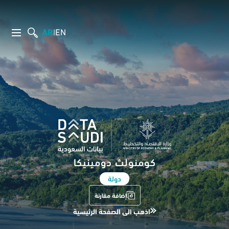
AR
EN
|
كومنولث دومينيكا
دولة
إضافة مقارنة
اذهب الى الصفحة الرئيسية