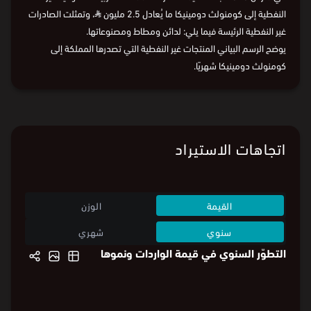
في مارس 2025، بلغت قيمة صادرات المملكة العربية السعودية غير
النفطية إلى كومنولث دومينيكا ما يُعادل 2.5 مليون
⃁
، وتمثلت الصادرات
غير النفطية الرئيسة فيما يلي: لدائن ومطاط ومصنوعاتها.
يوضح الرسم البياني المنتجات غير النفطية التي تصدرها المملكة إلى
كومنولث دومينيكا شهريًا.
اتجاهات الاستيراد
القيمة
الوزن
سنوي
شهري
التطوّر السنوي في قيمة الواردات ونموها
99.8
%110