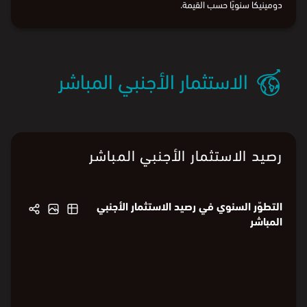
وآلات وأجهزة وأدوات آلية؛ وأجزاؤها (434.8 ألف
⃁
).
يعرض الرسم البياني المنتجات التي تستوردها المملكة من كومنولث
دومينيكا سنويًا حسب القيمة.
الاستثمار الأجنبي المباشر
رصيد الاستثمار الأجنبي المباشر
التطوّر السنوي في رصيد الاستثمار الأجنبي
المباشر
104.6
104.6
104.6
100
100