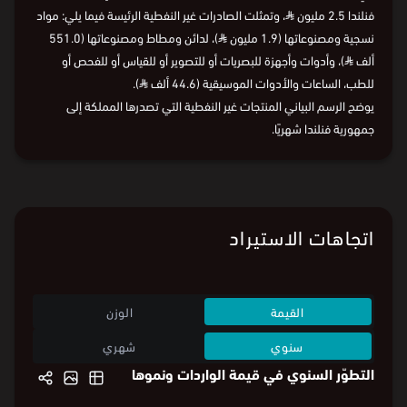
فنلندا 2.5 مليون
⃁
، وتمثلت الصادرات غير النفطية الرئيسة فيما يلي: مواد
نسجية ومصنوعاتها (1.9 مليون
⃁
)، لدائن ومطاط ومصنوعاتها (551.0
ألف
⃁
)، وأدوات وأجهزة للبصريات أو للتصوير أو للقياس أو للفحص أو
للطب، الساعات والأدوات الموسيقية (44.6 ألف
⃁
).
يوضح الرسم البياني المنتجات غير النفطية التي تصدرها المملكة إلى
جمهورية فنلندا شهريًا.
اتجاهات الاستيراد
القيمة
الوزن
سنوي
شهري
التطوّر السنوي في قيمة الواردات ونموها