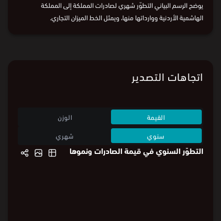
يوضح الرسم البياني التطوّر شهري لصادرات المملكة إلى المملكة
الهاشمية الأردنية ووارداتها منها، ويمثل الخط الميزان التجاري.
البيانات من
الهيئة العامة للإحصاء:
قيمة الصادرات
و
قيمة الواردات
اتجاهات التصدير
القيمة
الوزن
سنوي
شهري
التطوّر السنوي في قيمة الصادرات ونموها
16,212.4
%57
16,212.4
%57
%40
12,000