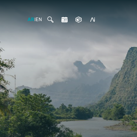
AR
EN
|