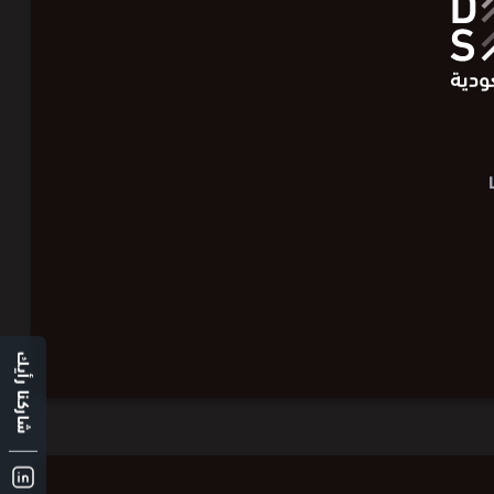
شاركنا رأيك