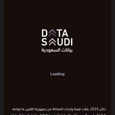
Loading
خلال 2025، بلغت قيمة واردات المملكة من جمهورية الفلبين ما قوامه
848.3 مليون
⃁
، مسجّلة بذلك ارتفاعًا بنسبة 8.9% مقارنة بالسنة السابقة.