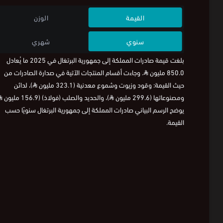
القيمة
الوزن
سنوي
شهري
بلغت قيمة صادرات المملكة إلى جمهورية البرتغال في 2025 ما يُعادل
850.0 مليون
⃁
. وجاءت أقسام المنتجات الآتية في صدارة الصادرات من
حيث القيمة: وقود وزيوت وشموع معدنية (323.1 مليون
⃁
)، لدائن
ومصنوعاتها (299.6 مليون
⃁
)، والحديد والصلب (فولاذ) (156.9 مليون
⃁
يوضح الرسم البياني صادرات المملكة إلى جمهورية البرتغال سنويًا حسب
القيمة.