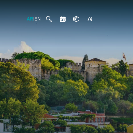
AR
EN
|