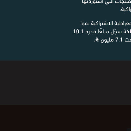
منتجات التي استوردتها
كية.
 الديمقراطية الاشتراكية نموًا
إيجابيًا في رصيد الاستثمار الأجنبي المباشر مع المملكة سجّل مبلغًا قدره 10.1
.
⃁