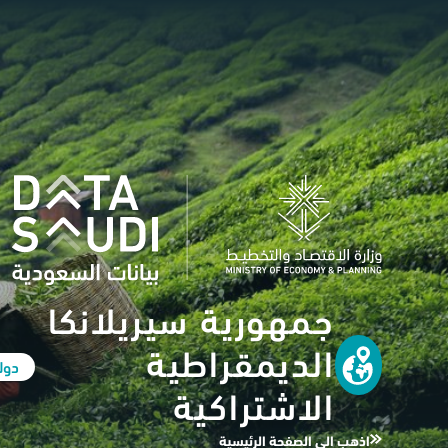
جمهورية سيريلانكا
الديمقراطية
دول
الاشتراكية
اذهب الى الصفحة الرئيسية