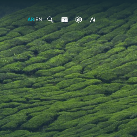
AR
EN
|