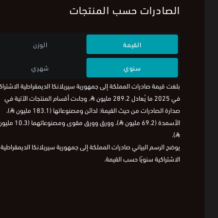
الصادرات حسب المنتجات
القيمة
الوزن
سنوي
شهري
بلغت قيمة صادرات المملكة إلى جمهورية سيريلانكا الديمقراطية الاشتراك
في 2025 ما يُعادل 289.2 مليون
⃁
. وجاءت أقسام المنتجات الآتية في
صدارة الصادرات من حيث القيمة: لدائن ومصنوعاتها (183.1 مليون
⃁
)،
الأسمدة (69.2 مليون
⃁
)، وورق وورق مقوى ومصنوعاتهما (10.3 مليون
).
⃁
يوضح الرسم البياني صادرات المملكة إلى جمهورية سيريلانكا الديمقراطية
الاشتراكية سنويًا حسب القيمة.