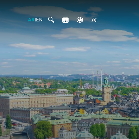
AR
EN
|