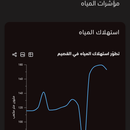
مؤشرات المياه
استهلاك المياه
تطوّر استهلاك المياه في القصيم
180
180
173
160
160
140
140
مليون متر مكعب
مليون متر مكعب
120
120
100
100