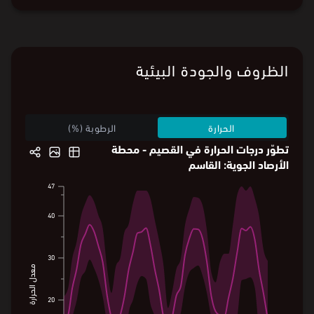
الظروف والجودة البيئية
الحرارة
الرطوبة (%)
تطوّر درجات الحرارة في القصيم - محطة
الأرصاد الجوية: القاسم
47
47
40
40
30
30
معدل الحرارة
معدل الحرارة
20
20