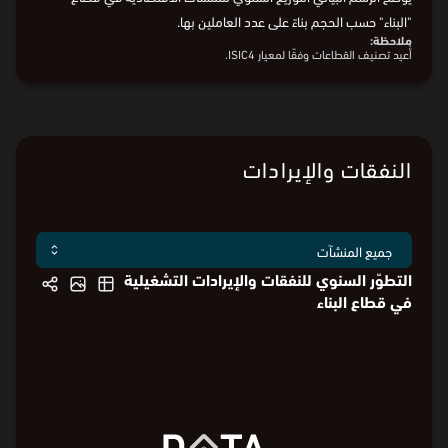
⏵
في عام 2018، بلغ عدد المنشآت الاقتصادية المسجّلة في قطاع "البناء"
34,074 منشأة، ضمّ 51.7% منها أقل من 5 موظفين، و32.9% منها ما
بين 5 و19 موظفًا، فيما بلغ عدد الموظفين في 15.5% منها أكثر من 20
موظفًا.
يوضح الرسم البياني التوزيع السنوي للمنشآت الاقتصادية في قطاع
"البناء" حسب الحجم بناءً على عدد العاملين بها.
ملاحظة:
أُعيد تصنيف القطاعات وفقًا لمعيار ISIC4.
البيانات من
الهيئة العامة للإحصاء
النفقات والإيرادات