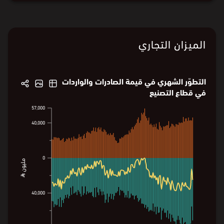
الميزان التجاري
التطوّر الشهري في قيمة الصادرات والواردات
في قطاع التصنيع
57,000
57,000
40,000
40,000
0
0
مليون ⃁
مليون ⃁
40,000
40,000