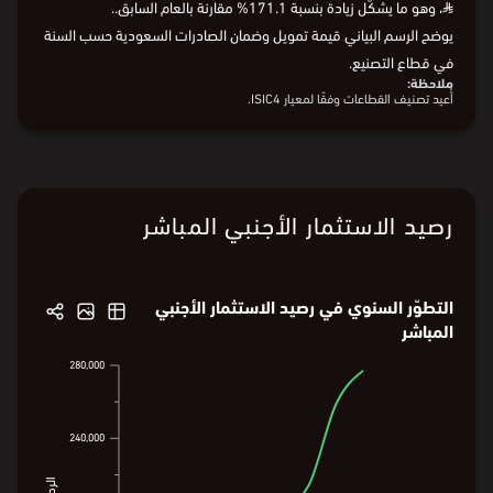
في عام 2022، بلغت قيمة تمويل وضمان الصادرات السعودية 3.9 مليار
⃁
، وهو ما يشكّل زيادة بنسبة 171.1% مقارنة بالعام السابق..
يوضح الرسم البياني قيمة تمويل وضمان الصادرات السعودية حسب السنة
في قطاع التصنيع.
ملاحظة:
أُعيد تصنيف القطاعات وفقًا لمعيار ISIC4.
رصيد الاستثمار الأجنبي المباشر
التطوّر السنوي في رصيد الاستثمار الأجنبي
المباشر
280,000
280,000
277,154.0
240,000
240,000