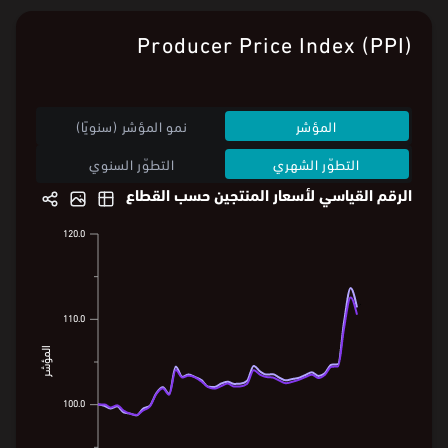
Producer Price Index (PPI)
المؤشر
نمو المؤشر (سنويًا)
التطوّر الشهري
التطوّر السنوي
الرقم القياسي لأسعار المنتجين حسب القطاع
120.0
120.0
111.4
110.5
110.0
110.0
المؤشر
المؤشر
100.0
100.0