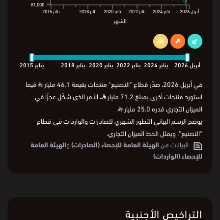
81,000
81,000
أبريل
2026
يناير
2024
يناير
2022
يناير
2020
يناير
2018
يناير
2015
الشهر
أبريل
2026
يناير
2024
يناير
2022
يناير
2020
يناير
2018
يناير
2015
الشهر
أبريل
2026
يناير
2024
يناير
2022
يناير
2020
يناير
2018
يناير
2015
في أبريل 2026، صدّر قطاع "التصنيع" منتجات بقيمة 46.1 مليار
⃁
فيما
استورد منتجات أخرى بمبلغ 71.2 مليار
⃁
، الأمر الذي شكّل عجزًا في
الميزان التجاري قدره 25.0 مليار
⃁
.
يوضح الرسم البياني التطور الشهري للصادرات والواردات في قطاع
"التصنيع"، ويمثل الخط الميزان التجاري.
البيانات من
الهيئة العامة للإحصاء (الصادرات)
و
الهيئة العامة
للإحصاء (الواردات)