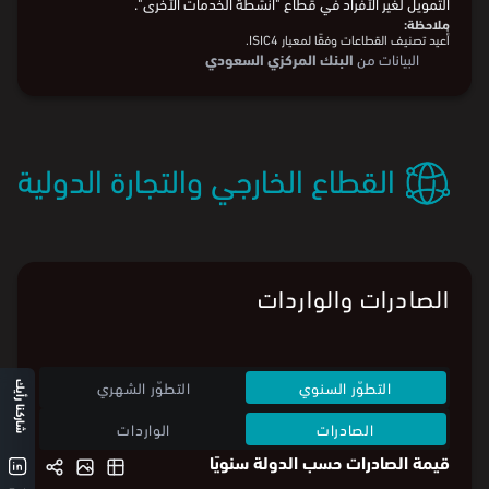
21.6% مقارنة بالعام السابق.
يوضح الرسم البياني السنوي في قيمة الائتمان الممنوح من شركات
التمويل لغير الأفراد في قطاع "أنشطة الخدمات الأخرى".
ملاحظة:
أُعيد تصنيف القطاعات وفقًا لمعيار ISIC4.
البيانات من
البنك المركزي السعودي
القطاع الخارجي والتجارة الدولية
الصادرات والواردات
شاركنا رأيك
التطوّر السنوي
التطوّر الشهري