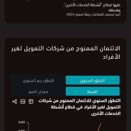
بالشهر السابق، وارتفاعًا بنسبة 4.7% مقارنة بالشهر ذاته من العام السابق.
يوضح الرسم البياني الشهري في قيمة الائتمانات المصرفية التي حصل
عليها قطاع "أنشطة الخدمات الأخرى".
ملاحظة:
أُعيد تصنيف القطاعات وفقًا لمعيار ISIC4.
البيانات من
البنك المركزي السعودي
الائتمان الممنوح من شركات التمويل لغير
الأفراد
التطوّر السنوي
التطوّر ربع السنوي
القيمة
معدل النمو
التطوّر السنوي للائتمان الممنوح من شركات
التمويل لغير الأفراد في قطاع أنشطة