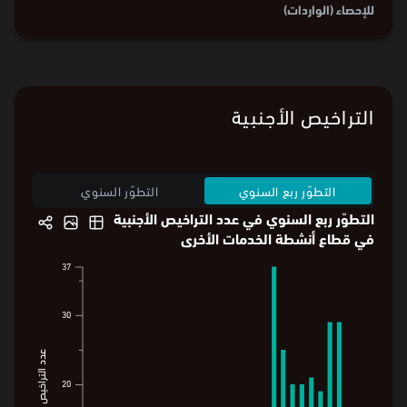
مليار
⃁
فيما استورد منتجات أخرى بمبلغ 1.5 مليار
⃁
، الأمر الذي شكّل عجزًا
في الميزان التجاري قدره 77.3 مليون
⃁
.
يوضح الرسم البياني التطور الشهري للصادرات والواردات في قطاع
"أنشطة الخدمات الأخرى"، ويمثل الخط الميزان التجاري.
البيانات من
الهيئة العامة للإحصاء (الصادرات)
و
الهيئة العامة
للإحصاء (الواردات)
التراخيص الأجنبية
التطوّر ربع السنوي
التطوّر السنوي
التطوّر ربع السنوي في عدد التراخيص الأجنبية
في قطاع أنشطة الخدمات الأخرى
37
37