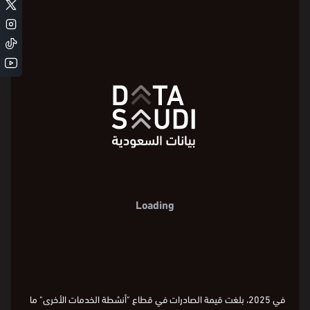
الصادرات
الواردات
قيمة الصادرات حسب الدولة سنويًا
جمهورية
دولة الإمارات
العربية المتحدة
الهند
%14.8
جمهورية
اليابان
كوريا
%42.0
%9.5
%4.9
جمهورية الصين الشعبية
مملكة البحرين
%16.4
%1.6
Loading